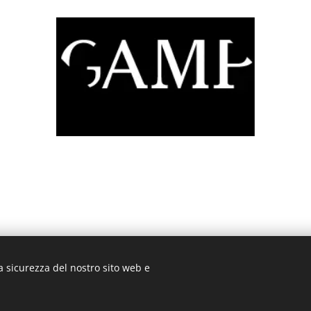
a sicurezza del nostro sito web e
rtbus srls, via Francesco Carlini 5, 20146 Milano, P.IVA 103991009
Creato con
Webnode
Cookies
o è stato creato con Webnode.
Crea il tuo sito
gratuito oggi stesso!